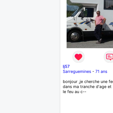
lj57
Sarreguemines
-
71 ans
bonjour ,je cherche une 
dans ma tranche d'age et 
le feu au c--