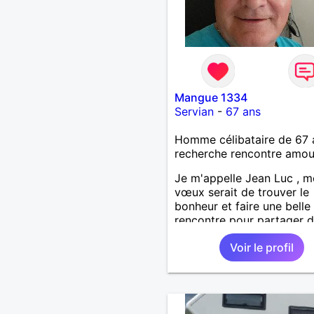
Mangue 1334
Servian
-
67 ans
Homme célibataire de 67 
recherche rencontre amo
Je m'appelle Jean Luc , 
vœux serait de trouver le
bonheur et faire une belle
rencontre pour partager 
beaux moments et de cré
Voir le profil
relation saine , sérieuse et
, je suis ouvert et curieux
tout