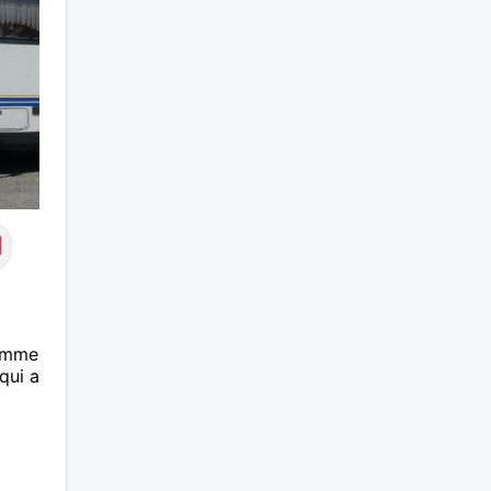
femme
qui a