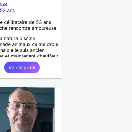
t58
53 ans
célibataire de 53 ans
che rencontre amoureuse
la nature piscine
nade animaux calme drole
ensible je suis ancien
ier et maintenant chauffeur
 jai un chien et un chat
Voir le profil
che relation durable