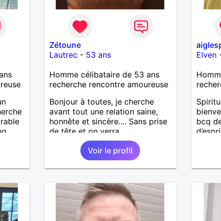
Zétoune
aigles
Lautrec
-
53 ans
Elven
ans
Homme célibataire de 53 ans
Homme 
ureuse
recherche rencontre amoureuse
recher
un
Bonjour à toutes, je cherche
Spiritu
herche
avant tout une relation saine,
bienvei
urable
honnête et sincère.... Sans prise
bcq de
ng
de tête et on verra
d’espr
eur de
Recher
Voir le profil
nner.
même 