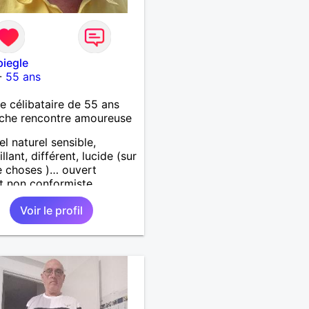
piegle
-
55 ans
célibataire de 55 ans
che rencontre amoureuse
el naturel sensible,
llant, différent, lucide (sur
 choses )… ouvert
it non conformiste.
che en l’autre un peu la
Voir le profil
chose…