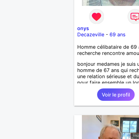
onys
Decazeville
-
69 ans
Homme célibataire de 69 
recherche rencontre amo
bonjour medames je suis 
homme de 67 ans qui rec
une relation sérieuse et d
pour faire ensemble un lo
chemin avec tout le bonh
Voir le profil
l'amour qu'on saura se do