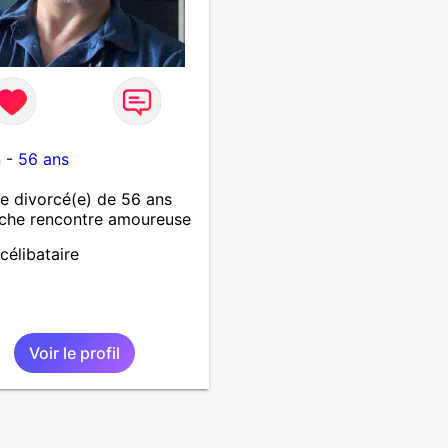
1
n
-
56 ans
 divorcé(e) de 56 ans
che rencontre amoureuse
célibataire
Voir le profil