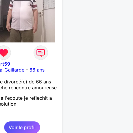
ert59
la-Gaillarde
-
66 ans
 divorcé(e) de 66 ans
che rencontre amoureuse
 a l'ecoute je reflechit a
solution
Voir le profil