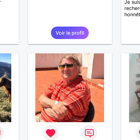
r
Je sui
recher
honnêt
Voir le profil