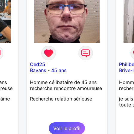
Ced25
Philib
Bavans
-
45 ans
Brive-
ans
Homme célibataire de 45 ans
Homme
ureuse
recherche rencontre amoureuse
recher
 âme
Recherche relation sérieuse
je suis
toute 
Voir le profil