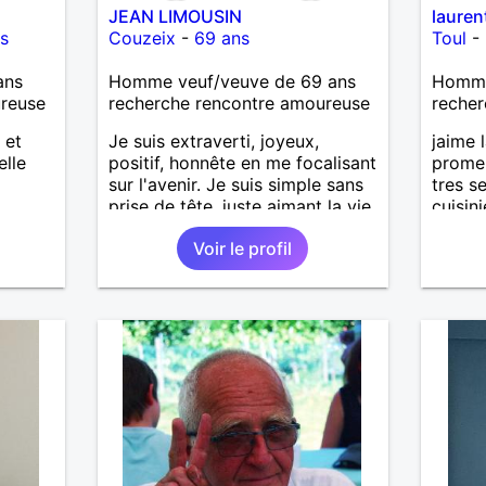
JEAN LIMOUSIN
lauren
s
Couzeix
-
69 ans
Toul
-
ans
Homme veuf/veuve de 69 ans
Homme 
ureuse
recherche rencontre amoureuse
recher
 et
Je suis extraverti, joyeux,
jaime 
elle
positif, honnête en me focalisant
prome
sur l'avenir. Je suis simple sans
tres s
prise de tête, juste aimant la vie.
cuisin
Toujours en pensées positives,
de bus
Voir le profil
heureux de vivre. Malgré mon
recher
veuvage je me tourne vers
l'avenir pour une deuxième vie
intense, remplie de joie, de
tendresse et pourquoi pas par la
suite d'amour. Déjà dans un
premier temps, se connaître,
puis s'apprécier et ensuite
l'avenir nous le dira N'ayez pas
peur du niveau d'étude, je ne me
prends pas la tête sur ce niveau.