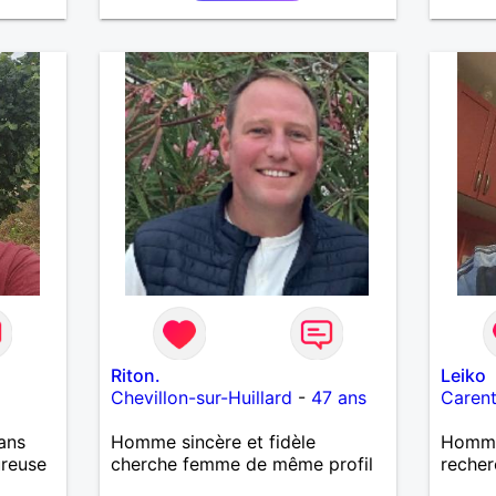
Riton.
Leiko
Chevillon-sur-Huillard
-
47 ans
Caren
ans
Homme sincère et fidèle
Homme 
ureuse
cherche femme de même profil
recher