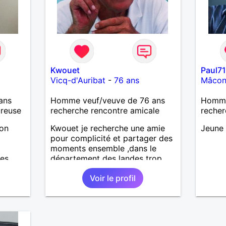
Mon meilleurs diplôme étant le
CEP certificat d'étude primaire.
Avec ce diplôme on sait que je
sais lire, écrire et compter. En
raison de mes principes je ne
corresponds pas avec les
demoiselles approchant les
Kwouet
Paul7
moins de 60 ans
Vicq-d'Auribat
-
76 ans
Mâco
ans
Homme veuf/veuve de 76 ans
Homme
ureuse
recherche rencontre amicale
recher
mon
Kwouet je recherche une amie
Jeune 
pour complicité et partager des
moments ensemble ,dans le
des
département des landes trop
e une
loin c'est dèja un échec car la
Voir le profil
 solide
distance est difficile a tenir ,je
 de
vous remercie par avance bonne
journée ,