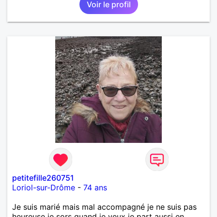
Voir le profil
petitefille260751
Loriol-sur-Drôme
-
74 ans
Je suis marié mais mal accompagné je ne suis pas
heureuse je sors quand je veux je part aussi en