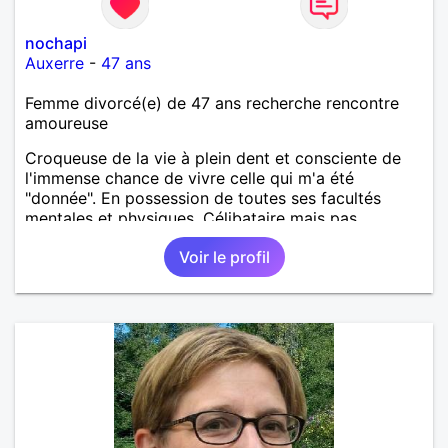
nochapi
Auxerre
-
47 ans
Femme divorcé(e) de 47 ans recherche rencontre
amoureuse
Croqueuse de la vie à plein dent et consciente de
l'immense chance de vivre celle qui m'a été
"donnée". En possession de toutes ses facultés
mentales et physiques. Célibataire mais pas
solitaire, je mène une vie bien remplie. Je ne suis
Voir le profil
pas sur ce site par dépit, ni en tant que
représentatrice de la Femme Divorcée Mal dans sa
peau. A bientôt.