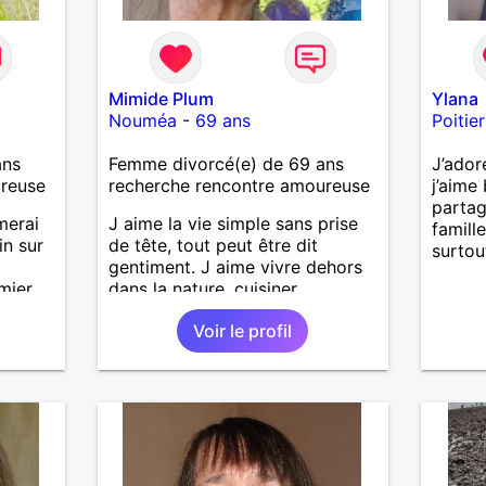
Mimide Plum
Ylana
Nouméa
-
69 ans
Poitier
ans
Femme divorcé(e) de 69 ans
J’ador
ureuse
recherche rencontre amoureuse
j’aime 
parta
merai
J aime la vie simple sans prise
famille
in sur
de tête, tout peut être dit
surtou
gentiment. J aime vivre dehors
mier
dans la nature, cuisiner,
ie
randonner, camper, voyager,
Voir le profil
découvrir, comprendre des
nouveaux trucs techniques et
sur la vie des êtres vivants. J
aime danser, faire la fête. Je ne
bois pratiquement pas d alcool,
je fume rarement, je ris souvent.
Je cherche un vrai amoureux
pour continuer à profiter de la