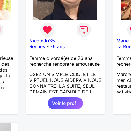
Nicoledu35
Marie
Rennes
-
76 ans
La Ro
rieuse
Femme divorcé(e) de 76 ans
Femme 
, des
recherche rencontre amoureuse
recher
 des
OSEZ UN SIMPLE CLIC, ET LE
Marche
ga, La
VIRTUEL NOUS AIDERA A NOUS
mer, c
es
CONNAITRE, LA SUITE, SEUL
restau
tre
DEMAIN EST CAPABLE DE L
activit
ECRIRE; J AIMERAIS
partag
Voir le profil
RENCONTRER, LA COMPLICITE,
Recevo
LE PARTAGE DES BELLES
petits
CHOSES DE LA VIE : BALADES,
Bénévo
VOYAGES EN FRANCE OU
l’écol
AILLEURS. ETRE A L ECOUTE
indépe