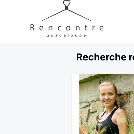
Recherche r