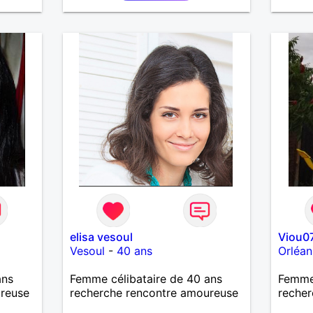
elisa vesoul
Viou0
Vesoul
-
40 ans
Orléan
ans
Femme célibataire de 40 ans
Femme
ureuse
recherche rencontre amoureuse
recher