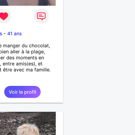
s
-
41 ans
e manger du chocolat,
bien aller à la plage,
ger des moments en
, entre amis(es), et
t être avec ma famille.
Voir le profil