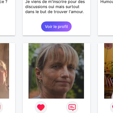
ce ?
Je viens de m'inscrire pour des
Humour
discussions oui mais surtout
dans le but de trouver l'amour.
Voir le profil