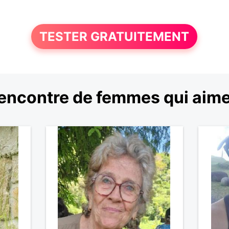
TESTER GRATUITEMENT
encontre de femmes qui aime