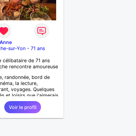
-Anne
che-sur-Yon
-
71 ans
célibataire de 71 ans
che rencontre amoureuse
, randonnée, bord de
inéma, la lecture,
rant, voyages. Quelques
és et loisirs que j'aimerais
er ainsi que les vôtres.
Voir le profil
ir mes enfants, mes
-enfants et mes amis.
lat auprès des enfants à
e, pour le cinéma
ndant... Se rencontrer,