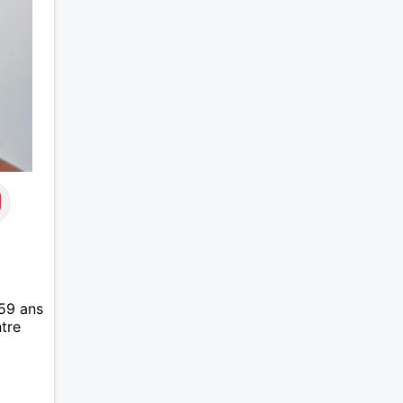
DE L AUTRE, ET LA VIE SERA
être à
PLUS BELLE
une pe
ENCORE.....................
pour u
tendre
randon
l'étra
sentie
m'enga
messag
59 ans
tre