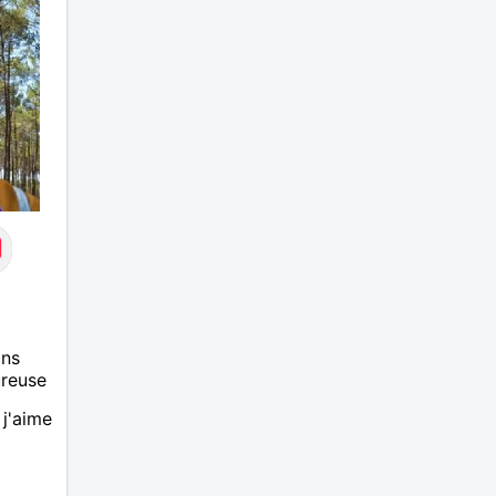
ans
ureuse
 j'aime