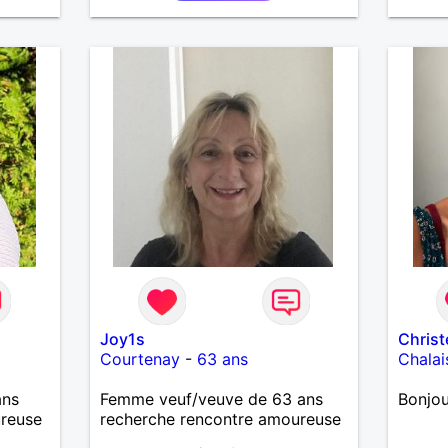
Joy1s
Christ
Courtenay
-
63 ans
Chalai
ans
Femme veuf/veuve de 63 ans
Bonjou
ureuse
recherche rencontre amoureuse