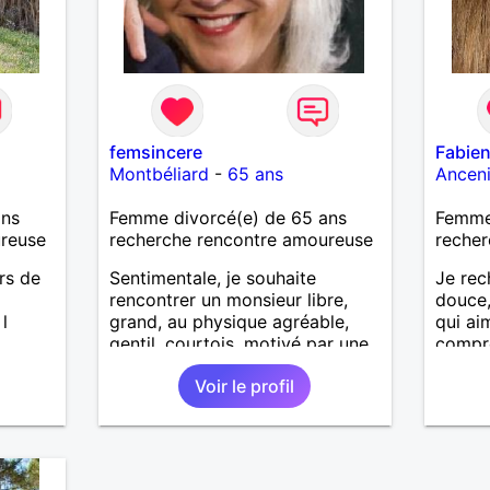
femsincere
Fabie
Montbéliard
-
65 ans
Ancen
ans
Femme divorcé(e) de 65 ans
Femme
ureuse
recherche rencontre amoureuse
recher
rs de
Sentimentale, je souhaite
Je rec
rencontrer un monsieur libre,
douce,
 l
grand, au physique agréable,
qui aim
gentil, courtois, motivé par une
compré
relation sincère et durable.
préfér
Voir le profil
partic
d'age,
feeling