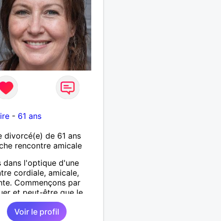
ire
-
61 ans
divorcé(e) de 61 ans
che rencontre amicale
s dans l'optique d'une
tre cordiale, amicale,
ante. Commençons par
uer et peut-être que le
 se chargera du reste.
Voir le profil