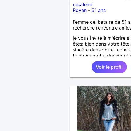
rocalene
Royan
-
51 ans
Femme célibataire de 51 a
recherche rencontre amic
je vous invite à m'écrire s
êtes: bien dans votre tête,
sincère dans votre recher
toujours prêt à donner et 
recevoir.
Voir le profil