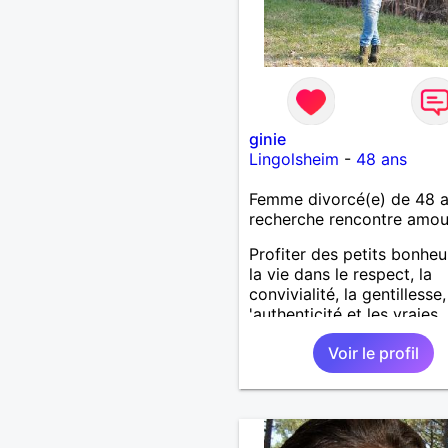
ginie
Lingolsheim
-
48 ans
Femme divorcé(e) de 48 
recherche rencontre amo
Profiter des petits bonheu
la vie dans le respect, la
convivialité, la gentillesse,
'authenticité et les vraies
valeurs.
Voir le profil