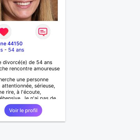
nne 44150
is
-
54 ans
 divorcé(e) de 54 ans
che rencontre amoureuse
herche une personne
 attentionnée, sérieuse,
e rire, à l'écoute,
hensive. Je n'ai pas de
ence physique
Voir le profil
ulière, ni de moyenne
 tout est question de
.