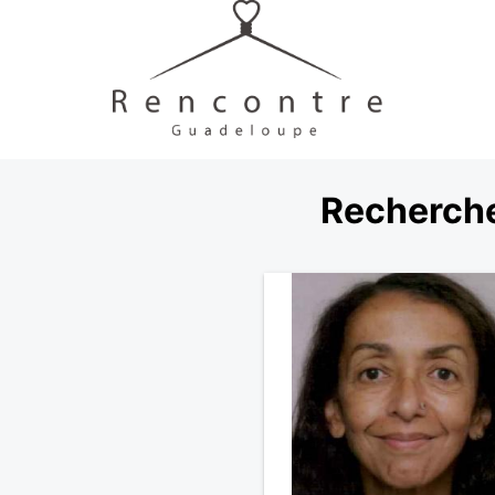
Recherche