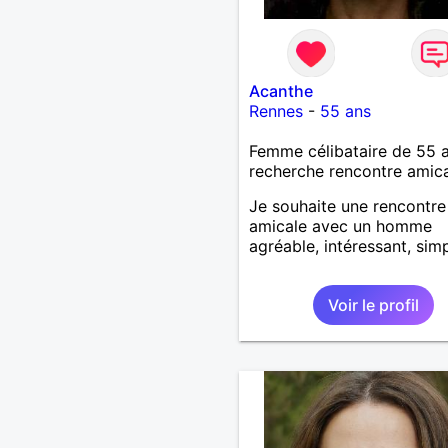
Acanthe
Rennes
-
55 ans
Femme célibataire de 55 
recherche rencontre amic
Je souhaite une rencontre
amicale avec un homme
agréable, intéressant, simp
Voir le profil