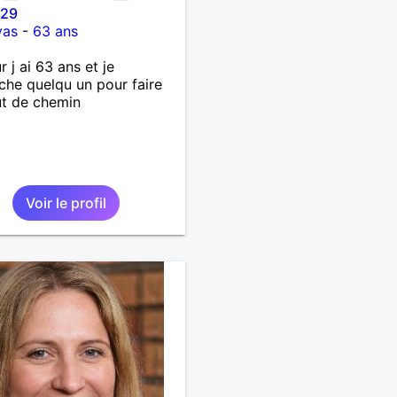
e29
vas
-
63 ans
r j ai 63 ans et je
che quelqu un pour faire
t de chemin
Voir le profil