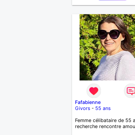
Fafabienne
Givors
-
55 ans
Femme célibataire de 55 
recherche rencontre amo