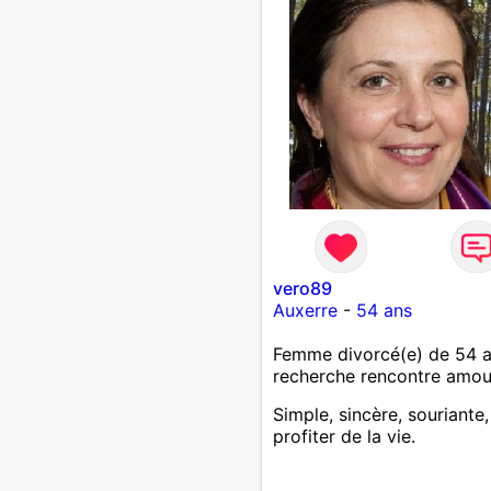
vero89
Auxerre
-
54 ans
Femme divorcé(e) de 54 
recherche rencontre amo
Simple, sincère, souriante,
profiter de la vie.