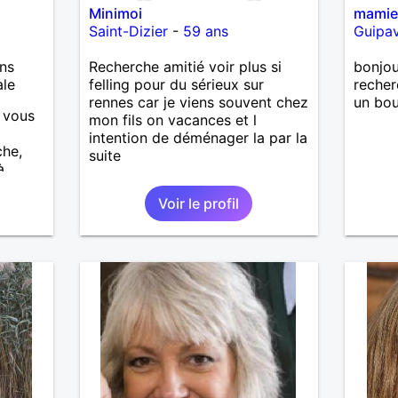
Minimoi
mami
Saint-Dizier
-
59 ans
Guipa
ns
Recherche amitié voir plus si
bonjou
ale
felling pour du sérieux sur
recher
rennes car je viens souvent chez
un bou
i vous
mon fils on vacances et l
intention de déménager la par la
che,
suite
à
Voir le profil