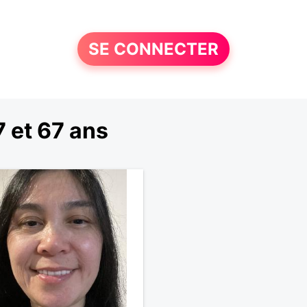
SE CONNECTER
 et 67 ans