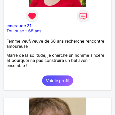
emeraude 31
Toulouse
-
68 ans
Femme veuf/veuve de 68 ans recherche rencontre
amoureuse
Marre de la solitude, je cherche un homme sincère
et pourquoi ne pas construire un bel avenir
ensemble !
Voir le profil