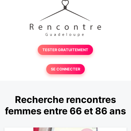
TESTER GRATUITEMENT
SE CONNECTER
Recherche rencontres
femmes entre 66 et 86 ans