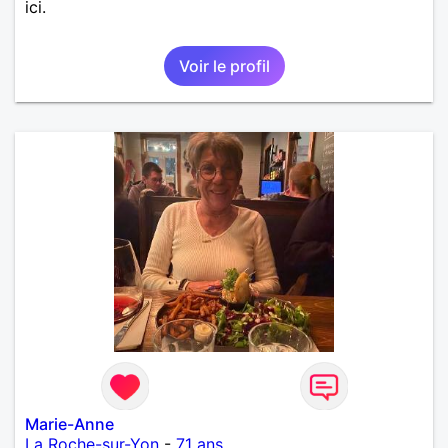
ici.
Voir le profil
Marie-Anne
La Roche-sur-Yon
-
71 ans