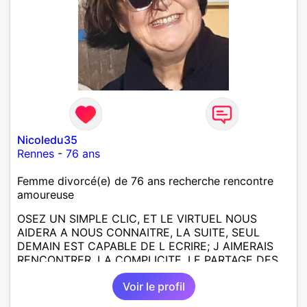
Nicoledu35
Rennes
-
76 ans
Femme divorcé(e) de 76 ans recherche rencontre
amoureuse
OSEZ UN SIMPLE CLIC, ET LE VIRTUEL NOUS
AIDERA A NOUS CONNAITRE, LA SUITE, SEUL
DEMAIN EST CAPABLE DE L ECRIRE; J AIMERAIS
RENCONTRER, LA COMPLICITE, LE PARTAGE DES
BELLES CHOSES DE LA VIE : BALADES, VOYAGES
Voir le profil
EN FRANCE OU AILLEURS. ETRE A L ECOUTE DE L
AUTRE, ET LA VIE SERA PLUS BELLE