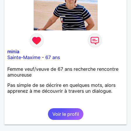
minia
Sainte-Maxime
-
67 ans
Femme veuf/veuve de 67 ans recherche rencontre
amoureuse
Pas simple de se décrire en quelques mots, alors
apprenez à me découvrir à travers un dialogue.
Voir le profil