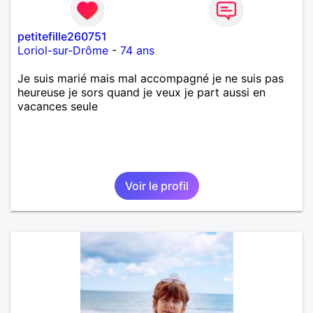
petitefille260751
Loriol-sur-Drôme
-
74 ans
Je suis marié mais mal accompagné je ne suis pas
heureuse je sors quand je veux je part aussi en
vacances seule
Voir le profil