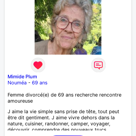
Mimide Plum
Nouméa
-
69 ans
Femme divorcé(e) de 69 ans recherche rencontre
amoureuse
J aime la vie simple sans prise de tête, tout peut
être dit gentiment. J aime vivre dehors dans la
nature, cuisiner, randonner, camper, voyager,
découvrir, comprendre des nouveaux trucs
techniques et sur la vie des êtres vivants. J aime