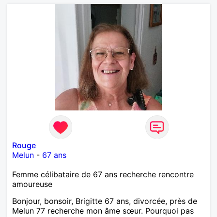
Rouge
Melun
-
67 ans
Femme célibataire de 67 ans recherche rencontre
amoureuse
Bonjour, bonsoir, Brigitte 67 ans, divorcée, près de
Melun 77 recherche mon âme sœur. Pourquoi pas