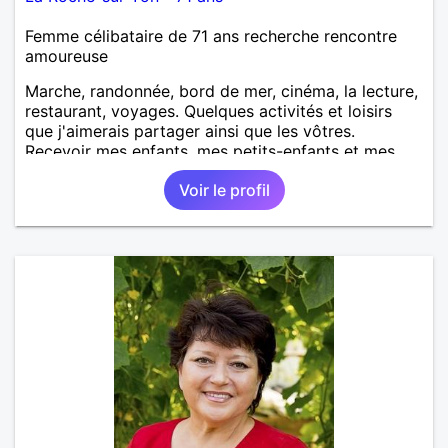
Femme célibataire de 71 ans recherche rencontre
amoureuse
Marche, randonnée, bord de mer, cinéma, la lecture,
restaurant, voyages. Quelques activités et loisirs
que j'aimerais partager ainsi que les vôtres.
Recevoir mes enfants, mes petits-enfants et mes
amis. Bénévolat auprès des enfants à l’école, pour le
Voir le profil
cinéma indépendant... Se rencontrer, être à l’écoute,
échanger avec une personne de confiance, pour une
vie de partage, de tendresse. Les voyages et où
randonnées en France ou à l'étranger à deux en
dehors des sentiers battus me raviraient. Je
m'engage à répondre à votre message. Au plaisir de
vous lire.