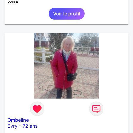
kgse
Voir le profil
Ombeline
Evry
-
72 ans