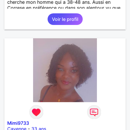
cherche mon homme qui a 38-48 ans. Aussi en
Correse en préférence ou dans son alentour vu que
je travaille en CDI et je ne peux pas souvent
Voir le profil
voyager loin. Merci. Bon chance à tout le monde.
Mimi9733
Cayenne
-
33 ans