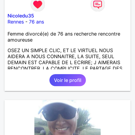
Nicoledu35
Rennes
-
76 ans
Femme divorcé(e) de 76 ans recherche rencontre
amoureuse
OSEZ UN SIMPLE CLIC, ET LE VIRTUEL NOUS
AIDERA A NOUS CONNAITRE, LA SUITE, SEUL
DEMAIN EST CAPABLE DE L ECRIRE; J AIMERAIS
RENCONTRER, LA COMPLICITE, LE PARTAGE DES
BELLES CHOSES DE LA VIE : BALADES, VOYAGES
Voir le profil
EN FRANCE OU AILLEURS. ETRE A L ECOUTE DE L
AUTRE, ET LA VIE SERA PLUS BELLE
ENCORE.....................