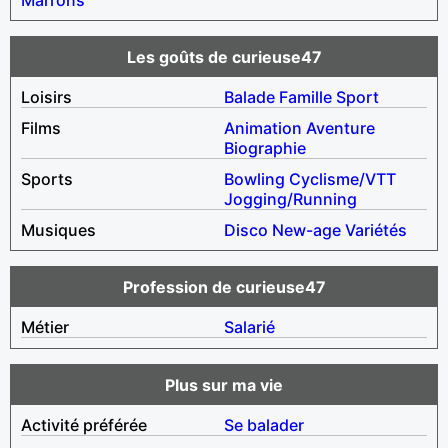
Les goûts de curieuse47
Loisirs
Balade
Famille
Sport
Films
Animation
Aventure
Biographie
Sports
Bowling
Cyclisme/VTT
Jogging/Running
Musiques
Disco
New-age
Variétés
Profession de curieuse47
Métier
Salarié
Plus sur ma vie
Activité préférée
Se balader