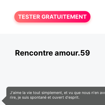
TESTER GRATUITEMENT
Rencontre amour.59
J'aime la vie tout simplement, et vu que nous n'en av
rire, je suis spontané et ouvert d'esprit.