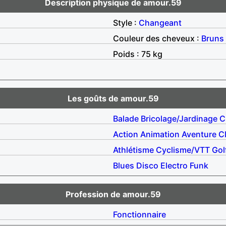
Description physique de amour.59
Style :
Changeant
Couleur des cheveux :
Bruns
Poids : 75 kg
Les goûts de amour.59
Balade
Bricolage/Jardinage
C
Action
Animation
Aventure
C
Athlétisme
Cyclisme/VTT
Gol
Blues
Disco
Electro
Funk
Profession de amour.59
Fonctionnaire