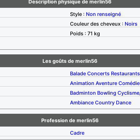
Description physique de merlin56
Style :
Non renseigné
Couleur des cheveux :
Noirs
Poids : 71 kg
Les goûts de merlin56
Balade
Concerts
Restaurants
Animation
Aventure
Comédie
Badminton
Bowling
Cyclisme
Ambiance
Country
Dance
Profession de merlin56
Cadre